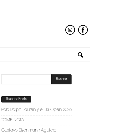
Recent Posts
Polo Ralph Lauren y el US Open 2026
TOME NOTA
Gustavo Eisenmann Aguilera