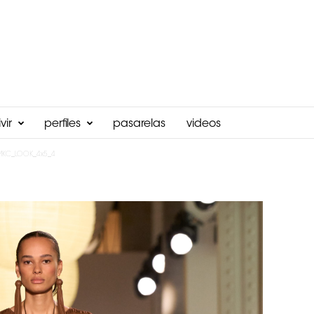
vir
perfiles
pasarelas
videos
MKC_LOOK_4x5_4