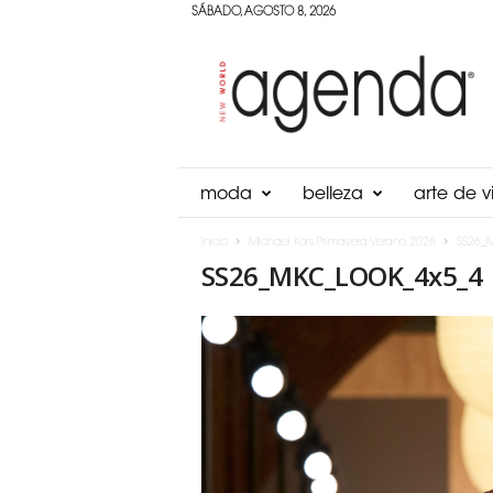
SÁBADO, AGOSTO 8, 2026
Agenda
Panama
moda
belleza
arte de vi
Inicio
Michael Kors Primavera Verano 2026
SS26_
SS26_MKC_LOOK_4x5_4