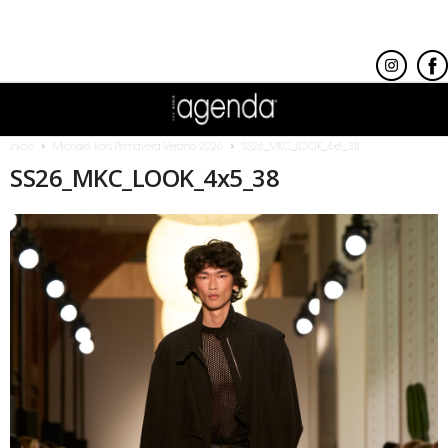
Inicio
Michael Kors Primavera Verano 2026
SS26_MKC_LOOK_4x5_38
SS26_MKC_LOOK_4x5_38