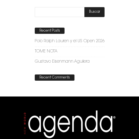
Recent Posts
Polo Ralph Lauren y el US Open 2026
TOME NOTA
Gustavo Eisenmann Aguilera
Recent Comments