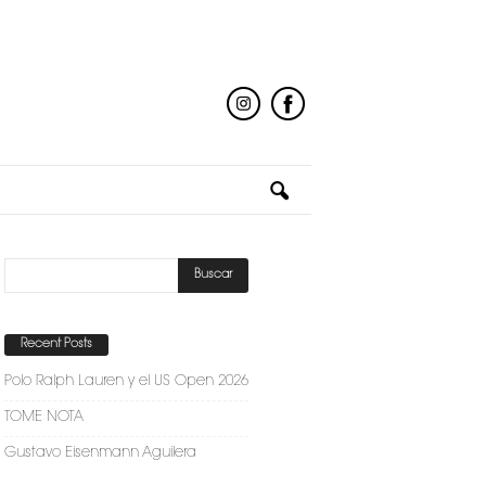
Recent Posts
Polo Ralph Lauren y el US Open 2026
TOME NOTA
Gustavo Eisenmann Aguilera