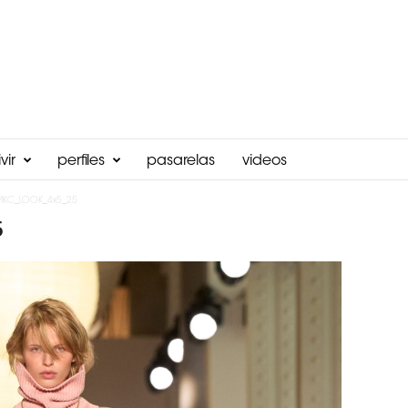
vir
perfiles
pasarelas
videos
MKC_LOOK_4x5_25
5