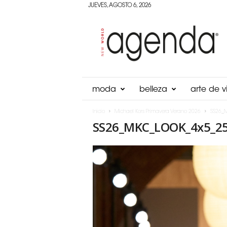
JUEVES, AGOSTO 6, 2026
Agenda
Panama
moda
belleza
arte de vi
Inicio
Michael Kors Primavera Verano 2026
SS26_
SS26_MKC_LOOK_4x5_2