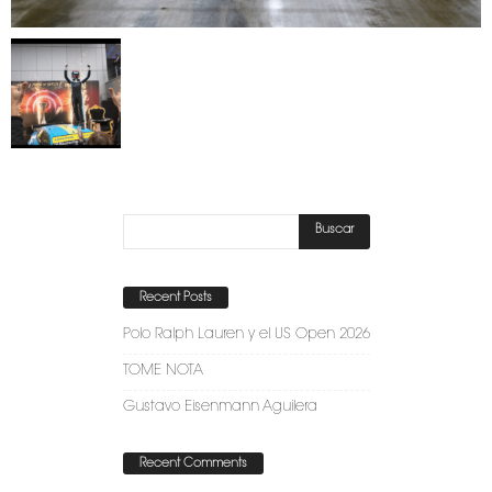
Recent Posts
Polo Ralph Lauren y el US Open 2026
TOME NOTA
Gustavo Eisenmann Aguilera
Recent Comments