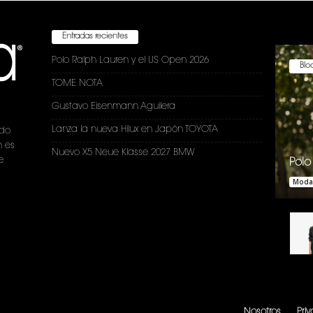
Entradas recientes
Polo Ralph Lauren y el US Open 2026
Bloc
TOME NOTA
Gustavo Eisenmann Aguilera
Lanza la nueva Hilux en Japón TOYOTA
ndo
n es
Nuevo X5 Neue Klasse 2027 BMW
e
Polo
Moda
.
Nosotros
Pri