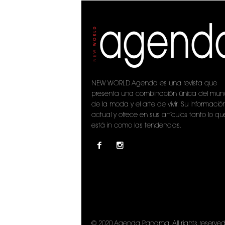
NEW WORLD Agenda es una revista que
presenta una combinación única del mu
de la moda y el arte de vivir. Su informació
actual y ofrece en sus artículos tanto lo qu
está in como las tendencias.
© 2020 Agenda Panama. All rights reserved