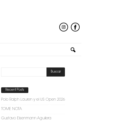
Recent Posts
Polo Ralph Lauren y el US Open 2026
TOME NOTA
Gustavo Eisenmann Aguilera