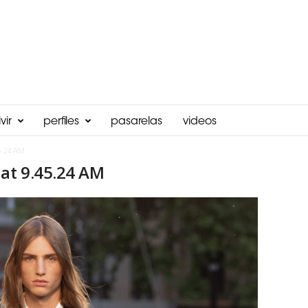
vir
perfiles
pasarelas
videos
5.24 AM
 at 9.45.24 AM