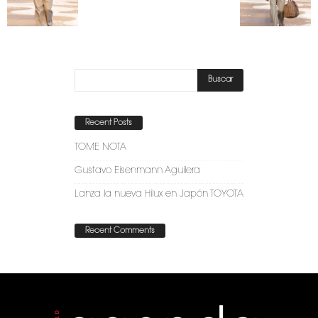
Recent Posts
TOME NOTA
Gustavo Eisenmann Aguilera
Lanza la nueva Hilux en Japón TOYOTA
Recent Comments