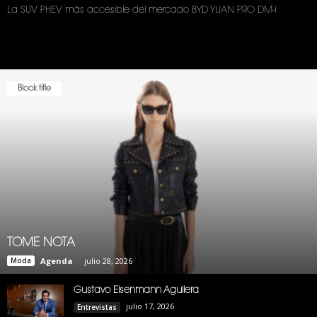
La SUV PHEV más accesible del mercado BYD YUAN PRO DM-i
Block title
TOME NOTA
Moda
Agenda
-
julio 28, 2026
Gustavo Eisenmann Aguilera
julio 17, 2026
Entrevistas