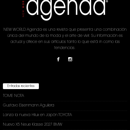
NEW WORLD Agenda es una revista que presenta una combinación
única del mundo de la moda y el arte de vivir. Su información es
actual y ofrece en sus artículos tanto lo que está in como las
tendencias.
Entradas recientes
TOME NOTA
Gustavo Eisenmann Aguilera
Lanza la nueva Hilux en Japón TOYOTA
Nuevo X5 Neue Klasse 2027 BMW