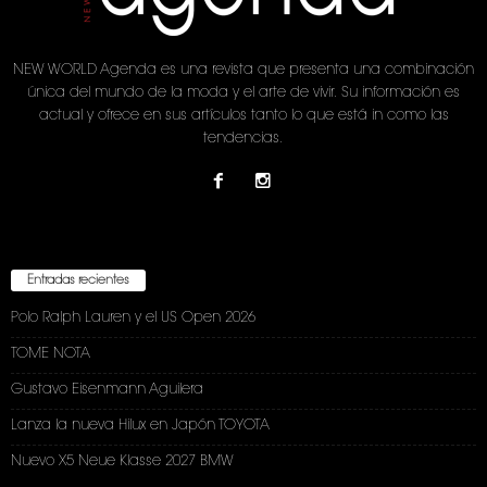
NEW WORLD Agenda es una revista que presenta una combinación
única del mundo de la moda y el arte de vivir. Su información es
actual y ofrece en sus artículos tanto lo que está in como las
tendencias.
Entradas recientes
Polo Ralph Lauren y el US Open 2026
TOME NOTA
Gustavo Eisenmann Aguilera
Lanza la nueva Hilux en Japón TOYOTA
Nuevo X5 Neue Klasse 2027 BMW