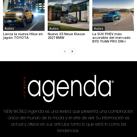
Autos
Autos
Autos
Lanza la nueva Hilux en
Nuevo X5 Neue Klasse
La SUV PHEV más
Japón TOYOTA
2027 BMW
accesible del mercado
BYD YUAN PRO DM-i
NEW WORLD Agenda es una revista que presenta una combinación
única del mundo de la moda y el arte de vivir. Su información es
actual y ofrece en sus artículos tanto lo que está in como las
tendencias.