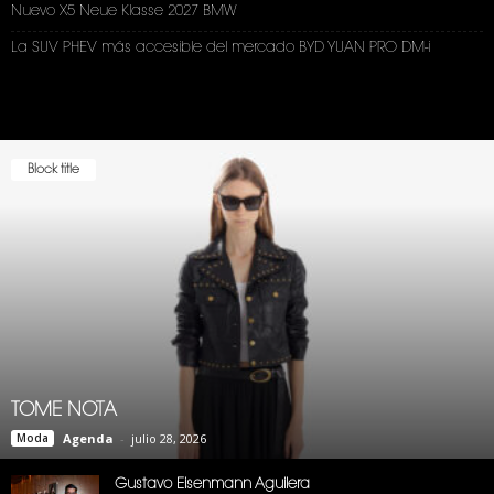
Nuevo X5 Neue Klasse 2027 BMW
La SUV PHEV más accesible del mercado BYD YUAN PRO DM-i
Block title
TOME NOTA
Moda
Agenda
-
julio 28, 2026
Gustavo Eisenmann Aguilera