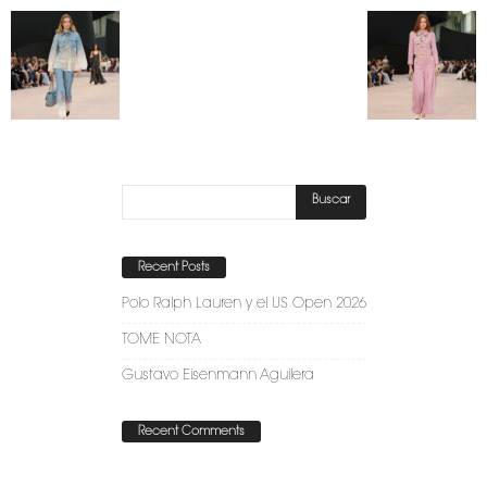
Recent Posts
Polo Ralph Lauren y el US Open 2026
TOME NOTA
Gustavo Eisenmann Aguilera
Recent Comments