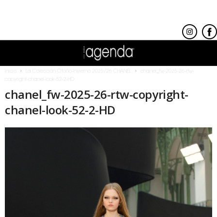
Inicio
La Colección Otoño-Invierno 2025/26 CHANEL
chanel_fw-2025-26-rtw-
copyright-chanel-look-52-2-HD
chanel_fw-2025-26-rtw-copyright-
chanel-look-52-2-HD