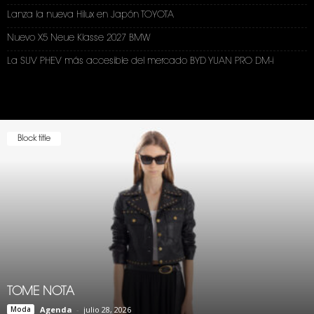
Lanza la nueva Hilux en Japón TOYOTA
Nuevo X5 Neue Klasse 2027 BMW
La SUV PHEV más accesible del mercado BYD YUAN PRO DM-i
Block title
TOME NOTA
Moda
Agenda
-
julio 28, 2026