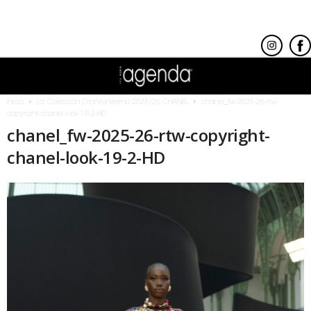
Inicio
La Colección Otoño-Invierno 2025/26 CHANEL
chanel_fw-2025-26-rtw-
copyright-chanel-look-19-2-HD
chanel_fw-2025-26-rtw-copyright-
chanel-look-19-2-HD