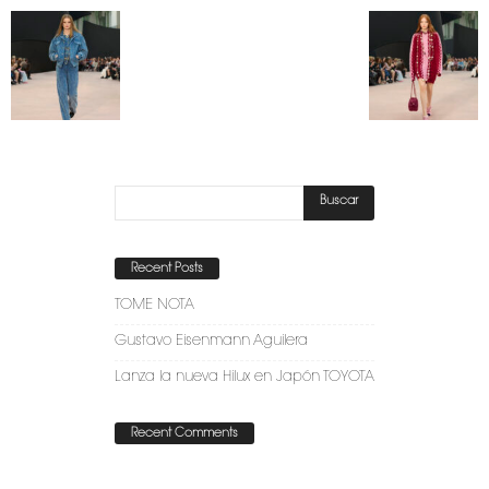
Recent Posts
TOME NOTA
Gustavo Eisenmann Aguilera
Lanza la nueva Hilux en Japón TOYOTA
Recent Comments