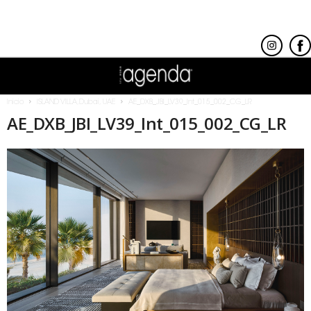
Inicio
ISLAND VILLA,Dubai, UAE
AE_DXB_JBI_LV39_Int_015_002_CG_LR
AE_DXB_JBI_LV39_Int_015_002_CG_LR