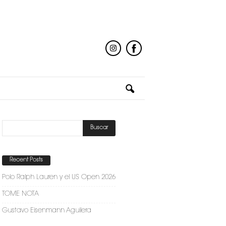
Recent Posts
Polo Ralph Lauren y el US Open 2026
TOME NOTA
Gustavo Eisenmann Aguilera