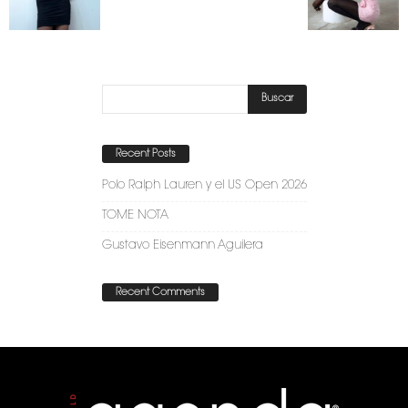
Recent Posts
Polo Ralph Lauren y el US Open 2026
TOME NOTA
Gustavo Eisenmann Aguilera
Recent Comments