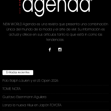
NEW WORLD Agenda es una revista que presenta una combinación
única del mundo de la moda y el arte de vivir. Su información es
actual y ofrece en sus artículos tanto lo que está in como las
tendencias.
Entradas recientes
Polo Ralph Lauren y el US Open 2026
TOME NOTA
Gustavo Eisenmann Aguilera
Lanza la nueva Hilux en Japón TOYOTA