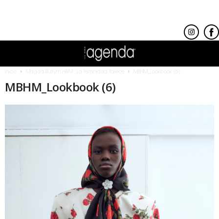
Inicio
Magda Butrym H&M : La feminidad florece
MBHM_Lookbook (6)
MBHM_Lookbook (6)