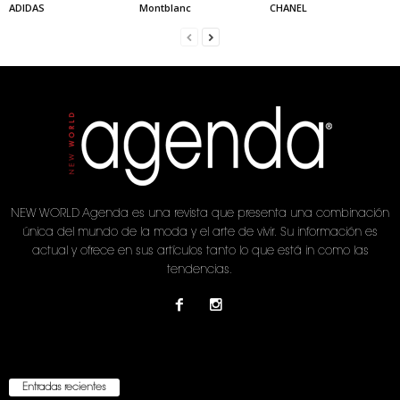
ADIDAS
Montblanc
CHANEL
NEW WORLD Agenda es una revista que presenta una combinación
única del mundo de la moda y el arte de vivir. Su información es
actual y ofrece en sus artículos tanto lo que está in como las
tendencias.
Entradas recientes