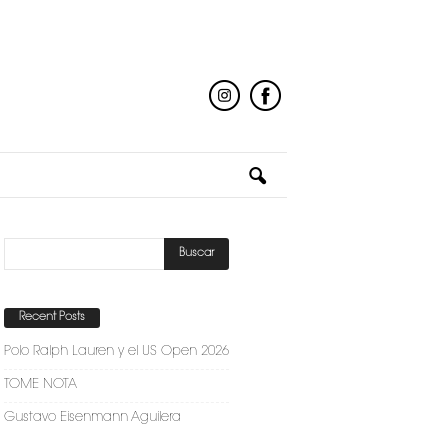
Recent Posts
Polo Ralph Lauren y el US Open 2026
TOME NOTA
Gustavo Eisenmann Aguilera