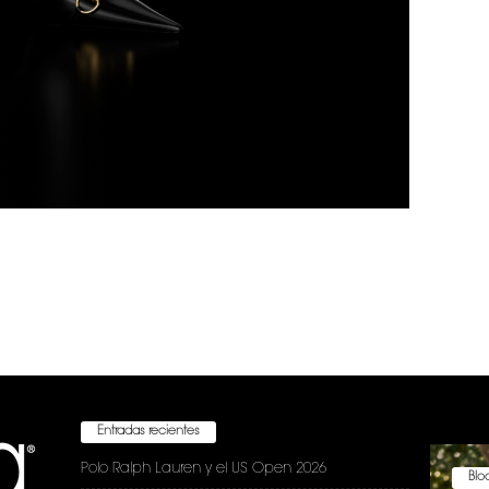
Entradas recientes
Polo Ralph Lauren y el US Open 2026
Bloc