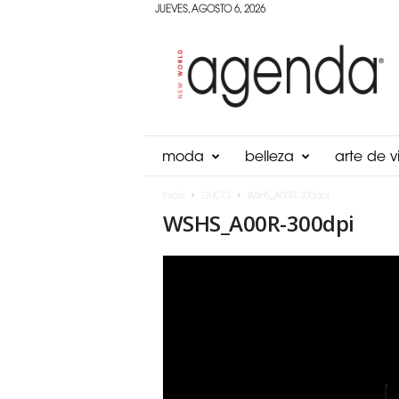
JUEVES, AGOSTO 6, 2026
Agenda
Panama
moda
belleza
arte de vi
Inicio
GUCCI
WSHS_A00R-300dpi
WSHS_A00R-300dpi