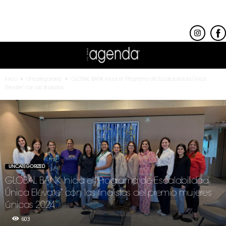
Inicio
Uncategorized
GLOBAL BANK Inicia el “Programa de Escalabilidad Única
Elévate” con las finalistas...
UNCATEGORIZED
GLOBAL BANK Inicia el “Programa de Escalabilidad
Única Elévate” con las finalistas del premio mujeres
únicas 2024
603