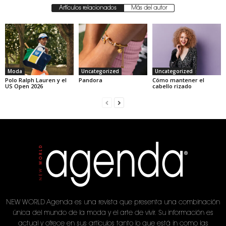
Artículos relacionados
Más del autor
Moda
Uncategorized
Uncategorized
Polo Ralph Lauren y el
Pandora
Cómo mantener el
US Open 2026
cabello rizado
NEW WORLD Agenda es una revista que presenta una combinación
única del mundo de la moda y el arte de vivir. Su información es
actual y ofrece en sus artículos tanto lo que está in como las