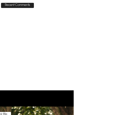
Recent Comments
k title