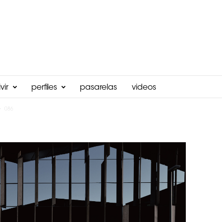
vir
perfiles
pasarelas
videos
086