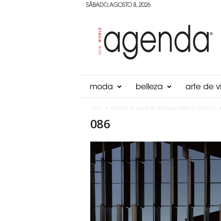
SÁBADO, AGOSTO 8, 2026
Agenda
Panama
moda
belleza
arte de vi
Inicio
Estreno mundial en Shangai NUEVO LEXUS ES
086