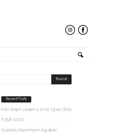
Recent Posts
Polo Ralph Lauren y el US Open 2026
TOME NOTA
Gustavo Eisenmann Aguilera