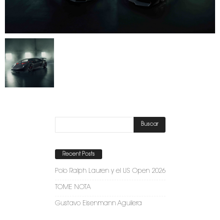
Recent Posts
Polo Ralph Lauren y el US Open 2026
TOME NOTA
Gustavo Eisenmann Aguilera