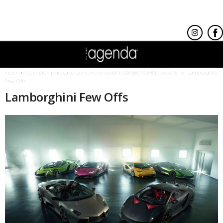
Inicio
Cuando la rareza se convierte en pasión LAMBORGHINI ‘few-offs’
Lamborghini
Few Offs
Lamborghini Few Offs