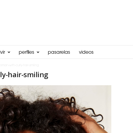
vir
perfiles
pasarelas
videos
man-with-curly-hair-smiling
y-hair-smiling