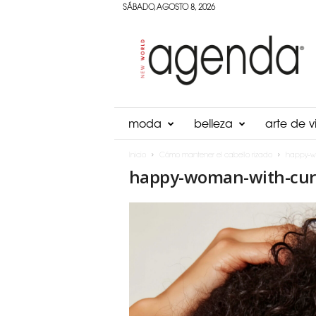
SÁBADO, AGOSTO 8, 2026
Agenda
Panama
moda
belleza
arte de vi
Inicio
Cómo mantener el cabello rizado
happy-wo
happy-woman-with-curl