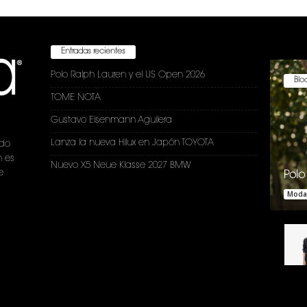
Entradas recientes
Polo Ralph Lauren y el US Open 2026
Bloc
TOME NOTA
Gustavo Eisenmann Aguilera
Lanza la nueva Hilux en Japón TOYOTA
ndo
n es
Nuevo X5 Neue Klasse 2027 BMW
e
Polo
Moda