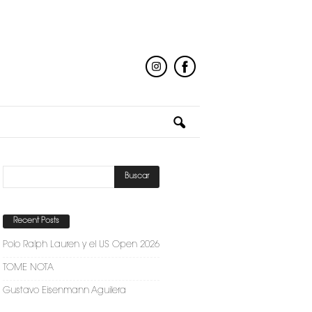
Recent Posts
Polo Ralph Lauren y el US Open 2026
TOME NOTA
Gustavo Eisenmann Aguilera