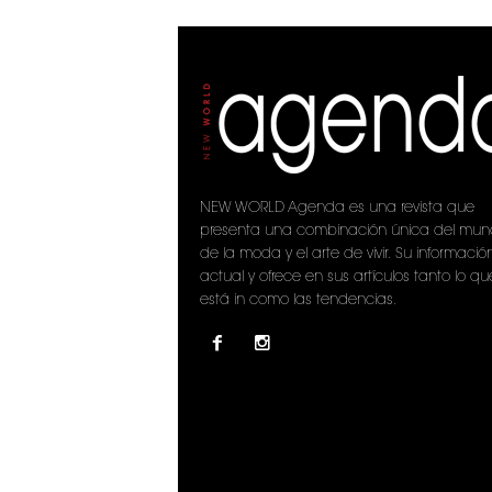
NEW WORLD Agenda es una revista que
presenta una combinación única del mu
de la moda y el arte de vivir. Su informació
actual y ofrece en sus artículos tanto lo qu
está in como las tendencias.