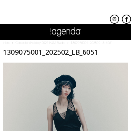
Inicio
Colección Holiday 2025 H&M Studio
1309075001_202502_LB_6051
1309075001_202502_LB_6051