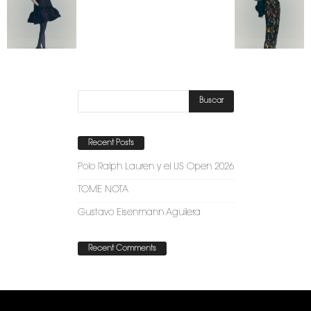
Recent Posts
Polo Ralph Lauren y el US Open 2026
TOME NOTA
Gustavo Eisenmann Aguilera
Recent Comments