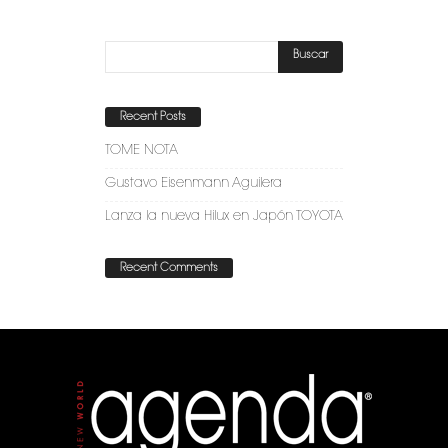
Recent Posts
TOME NOTA
Gustavo Eisenmann Aguilera
Lanza la nueva Hilux en Japón TOYOTA
Recent Comments