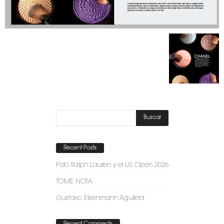
Recent Posts
Polo Ralph Lauren y el US Open 2026
TOME NOTA
Gustavo Eisenmann Aguilera