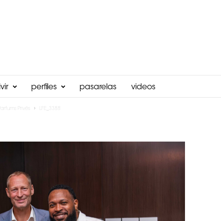
vir
perfiles
pasarelas
videos
arfums Privés
LFE_3388