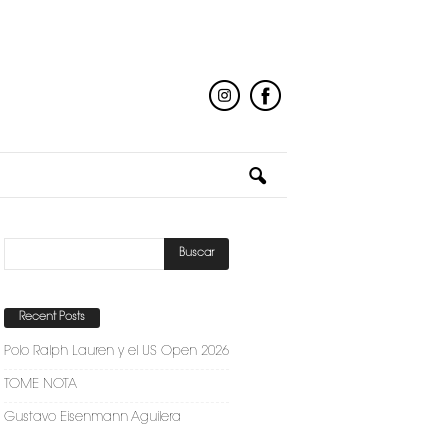
Recent Posts
Polo Ralph Lauren y el US Open 2026
TOME NOTA
Gustavo Eisenmann Aguilera