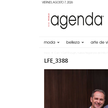
VIERNES, AGOSTO 7, 2026
Agenda
Panama
moda
belleza
arte de vi
Inicio
Can´t Get Enough, nueva fragancia de Initio P
LFE_3388