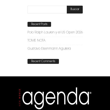
Recent Posts
Polo Ralph Lauren y el US Open 2026
TOME NOTA
Gustavo Eisenmann Aguilera
Recent Comments