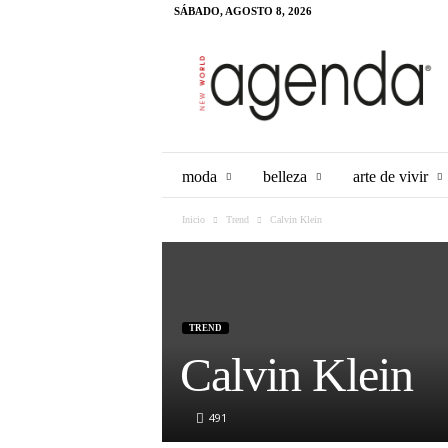
SÁBADO, AGOSTO 8, 2026
Agenda
Panama
moda
belleza
arte de vivir
Inicio
Trend
Calvin Klein
TREND
Calvin Klein
491