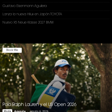
Gustavo Eisenmann Aguilera
Lanza la nueva Hilux en Japón TOYOTA
Nuevo X5 Neue Klasse 2027 BMW
Block title
Polo Ralph Lauren y el US Open 2026
Moda
Agenda
-
agosto 6, 2026