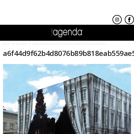
Inicio
Bruselas
a6f44d9f62b4d8076b89b818eab559ae5c5b9480
a6f44d9f62b4d8076b89b818eab559ae