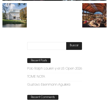
Recent Posts
Polo Ralph Lauren y el US Open 2026
TOME NOTA
Gustavo Eisenmann Aguilera
Recent Comments