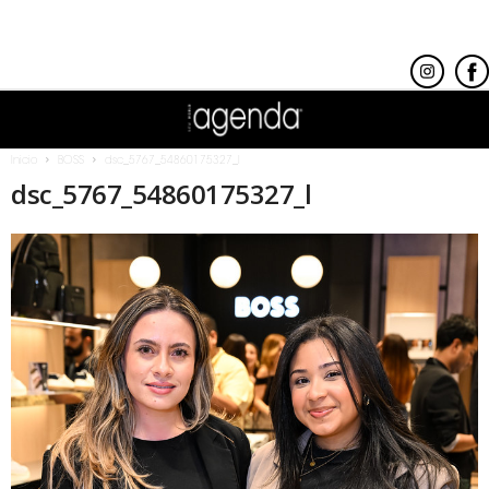
Inicio
BOSS
dsc_5767_54860175327_l
dsc_5767_54860175327_l