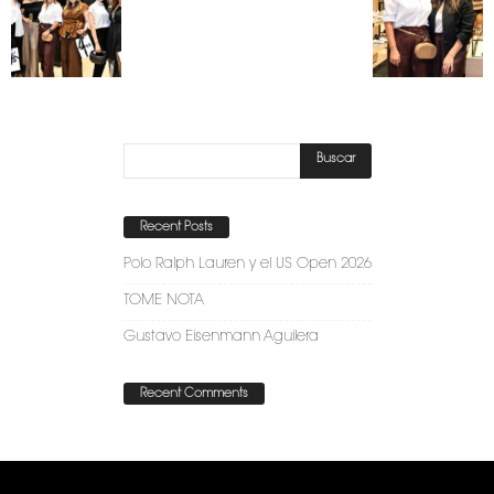
Recent Posts
Polo Ralph Lauren y el US Open 2026
TOME NOTA
Gustavo Eisenmann Aguilera
Recent Comments