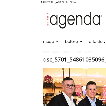
MIÉRCOLES, AGOSTO 5, 2026
Agenda
Panama
moda
belleza
arte de vi
Inicio
BOSS
dsc_5701_54861035096_l
dsc_5701_54861035096_