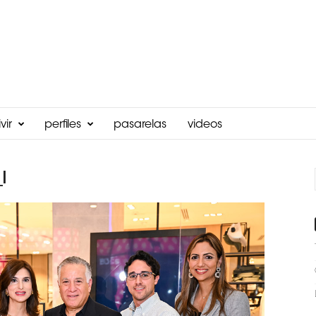
vir
perfiles
pasarelas
videos
l