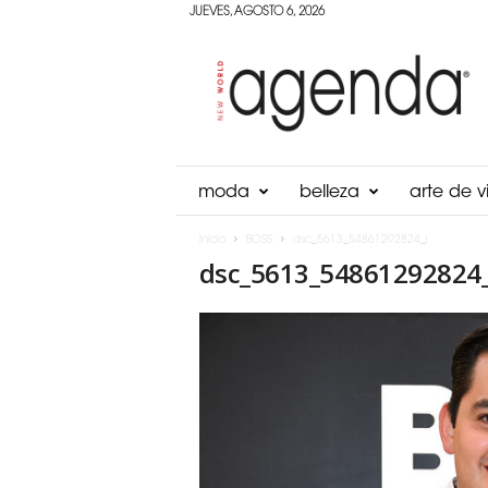
JUEVES, AGOSTO 6, 2026
Agenda
Panama
moda
belleza
arte de vi
Inicio
BOSS
dsc_5613_54861292824_l
dsc_5613_54861292824_