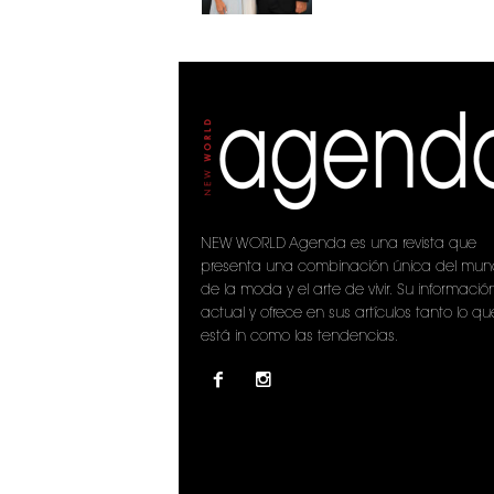
NEW WORLD Agenda es una revista que
presenta una combinación única del mu
de la moda y el arte de vivir. Su informació
actual y ofrece en sus artículos tanto lo qu
está in como las tendencias.