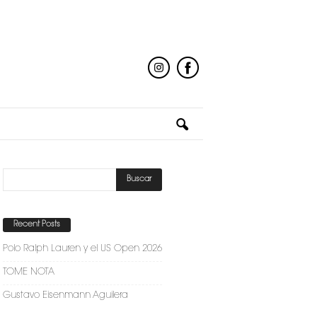
Recent Posts
Polo Ralph Lauren y el US Open 2026
TOME NOTA
Gustavo Eisenmann Aguilera