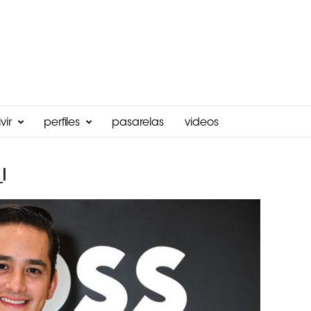
vir
perfiles
pasarelas
videos
l