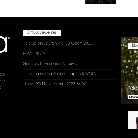
Entradas recientes
Polo Ralph Lauren y el US Open 2026
Bloc
TOME NOTA
Gustavo Eisenmann Aguilera
Lanza la nueva Hilux en Japón TOYOTA
ndo
n es
Nuevo X5 Neue Klasse 2027 BMW
e
Polo
Moda