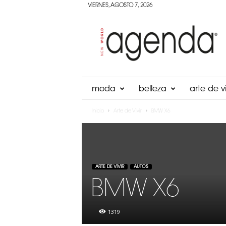
VIERNES, AGOSTO 7, 2026
Agenda
Panama
moda
belleza
arte de vi
Inicio
Arte de Vivir
BMW X6
ARTE DE VIVIR
AUTOS
BMW X6
1319