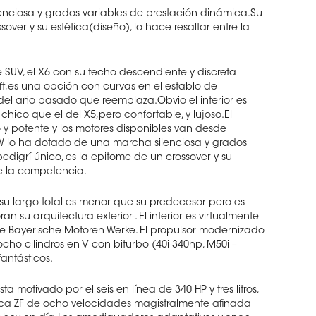
nciosa y grados variables de prestación dinámica.Su
over y su estética(diseño), lo hace resaltar entre la
SUV, el X6 con su techo descendiente y discreta
ift,es una opción con curvas en el establo de
el año pasado que reemplaza.Obvio el interior es
hico que el del X5,pero confortable, y lujoso.El
 y potente y los motores disponibles van desde
 lo ha dotado de una marcha silenciosa y grados
edigrí único, es la epitome de un crossover y su
re la competencia.
 su largo total es menor que su predecesor pero es
 su arquitectura exterior-. El interior es virtualmente
de Bayerische Motoren Werke. El propulsor modernizado
 ocho cilindros en V con biturbo (40i-340hp, M50i –
antásticos.
ta motivado por el seis en línea de 340 HP y tres litros,
ca ZF de ocho velocidades magistralmente afinada