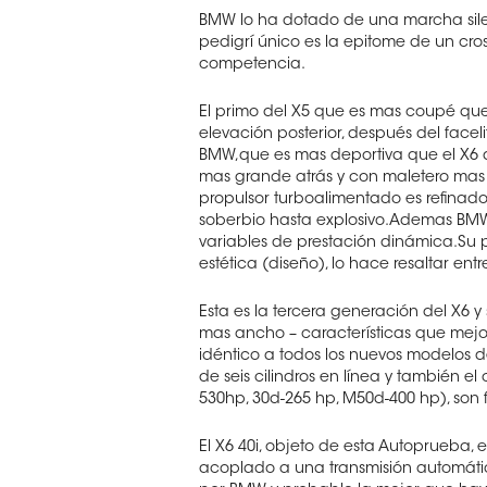
BMW lo ha dotado de una marcha sile
pedigrí único es la epitome de un cross
competencia.
El primo del X5 que es mas coupé que 
elevación posterior, después del facel
BMW,que es mas deportiva que el X6 d
mas grande atrás y con maletero mas c
propulsor turboalimentado es refinado
soberbio hasta explosivo.Ademas BMW
variables de prestación dinámica.Su p
estética (diseño), lo hace resaltar ent
Esta es la tercera generación del X6 y
mas ancho – características que mejoran
idéntico a todos los nuevos modelos 
de seis cilindros en línea y también el
530hp, 30d-265 hp, M50d-400 hp), son f
El X6 40i, objeto de esta Autoprueba, es
acoplado a una transmisión automáti