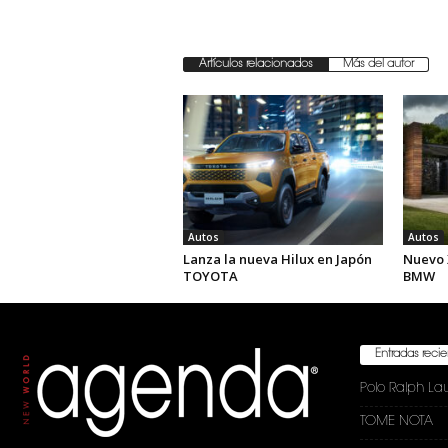
Artículos relacionados
Más del autor
Autos
Autos
Lanza la nueva Hilux en Japón
Nuevo 
TOYOTA
BMW
Entradas reci
Polo Ralph La
TOME NOTA