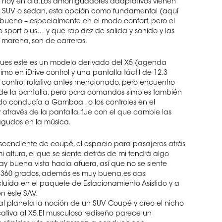
 hoy en día.Los amortiguadores adaptativos vienen
ier SUV o sedan, esta opción como fundamental (aquí
 bueno – especialmente en el modo confort, pero el
sport plus… y que rapidez de salida y sonido y las
 marcha, son de carreras.
 pues este es un modelo derivado del X5 (agenda
timo en iDrive control y una pantalla táctil de 12.3
ontrol rotativo antes mencionado, pero encuentro
s de la pantalla, pero para comandos simples también
do conducía a Gamboa , o los controles en el
 através de la pantalla, fue con el que cambie las
agudos en la música.
escendiente de coupé, el espacio para pasajeros atrás
i altura, el que se siente detrás de mi tendrá algo
 buena vista hacia afuera, así que no se siente
360 grados, además es muy buena,es casi
cluida en el paquete de Estacionamiento Asistido y a
n este SAV.
l planeta la noción de un SUV Coupé y creo el nicho
tiva al X5.El musculoso rediseño parece un