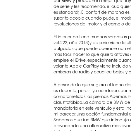
por BMW y probable la mejor que hay
de serie y les recomiendo, el cualqu
es standard). El confort de marcha es
suscrito acoplo cuando pude, el modo 
revoluciones del motor y el cambio de
El interior no tiene muchas sorpresas
vol.222, año 2018)y de serie viene lo ul
pulgadas que puede operarse con el c
mas fácil hacer lo que quiero atravé
emplee el iDrive, especialmente cuan
volante.Apple CarPlay viene incluido y
emisoras de radio y ecualice bajos y 
A pesar de lo que sugiera el techo d
es decente, pero si yo conduzco, por m
comprometidas las piernas.Ademas hay
claustrofóbico.La cámara de BMW de 
mandatoria en este vehículo y esta in
mi parecer,una opción fundamental e
Sabemos que fue BMW que introdujo a
provocando una alternativa mas evoca