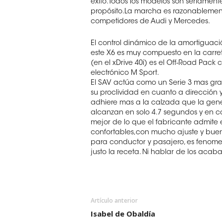
éxito.Todos los modelos son seriament
propósito.La marcha es razonablemen
competidores de Audi y Mercedes.
El control dinámico de la amortiguac
este X6 es muy compuesto en la carret
(en el xDrive 40i) es el Off-Road Pack 
electrónico M Sport.
El SAV actúa como un Serie 3 mas gra
su proclividad en cuanto a dirección y
adhiere mas a la calzada que la gener
alcanzan en solo 4.7 segundos y en c
mejor de lo que el fabricante admite e
confortables,con mucho ajuste y buena 
para conductor y pasajero, es fenome
justo la receta. Ni hablar de los acab
Artículo anterior
Isabel de Obaldía