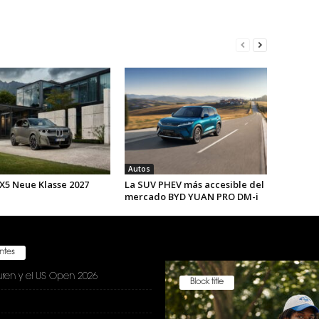
Autos
X5 Neue Klasse 2027
La SUV PHEV más accesible del
mercado BYD YUAN PRO DM-i
entes
uren y el US Open 2026
Block title