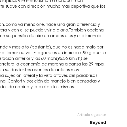
e rápidos y te entusiasman a conducir con
te suave con dirección mucho mas deportiva que los
ión, como ya mencione, hace una gran diferencia y
era y con el se puede vivir a diario.Tambien opcional
con suspensión de aire en ambos ejes y el diferencial
nde y mas alto (bastante), que no es nada malo por
 al tomar curvas.El agarre es un increíble .90 g que se
ación anterior y las 60 mph(96.56 km./h) se
arretera la economía de marcha alcanza las 29 mpg,
n su dossier.Los asientos delanteros muy
sujeción lateral y la vista através del parabrisas
nal.Confort y posición de manejo bien pensadas y
ados de cabina y la piel de los mismos.
Artículo siguiente
Beyond