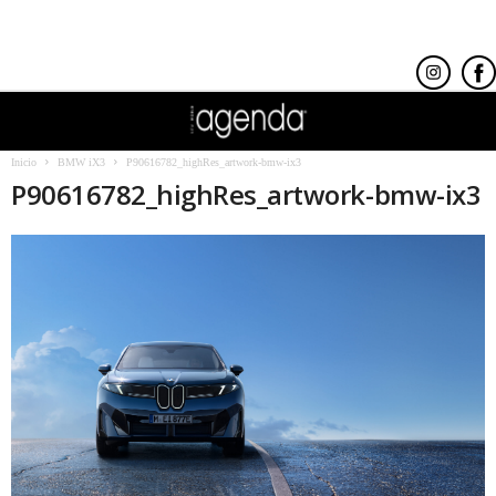
Inicio
BMW iX3
P90616782_highRes_artwork-bmw-ix3
P90616782_highRes_artwork-bmw-ix3