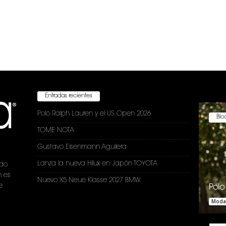
Entradas recientes
Polo Ralph Lauren y el US Open 2026
Bloc
TOME NOTA
Gustavo Eisenmann Aguilera
Lanza la nueva Hilux en Japón TOYOTA
ndo
n es
Nuevo X5 Neue Klasse 2027 BMW
e
Polo
Moda