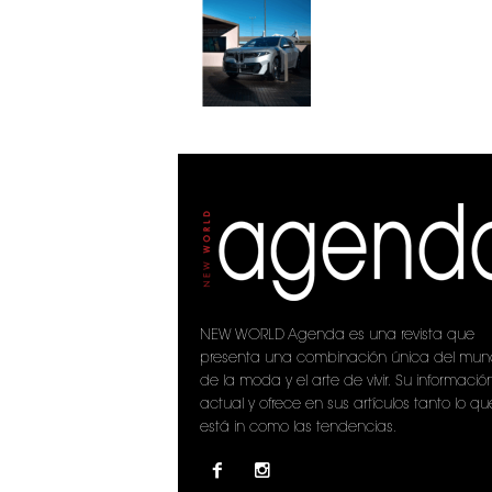
NEW WORLD Agenda es una revista que
presenta una combinación única del mu
de la moda y el arte de vivir. Su informació
actual y ofrece en sus artículos tanto lo qu
está in como las tendencias.