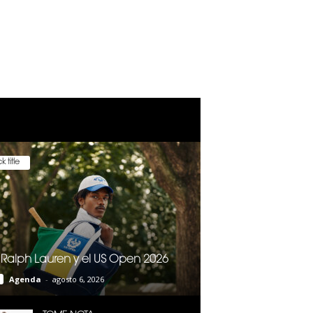
k title
 Ralph Lauren y el US Open 2026
Agenda
-
agosto 6, 2026