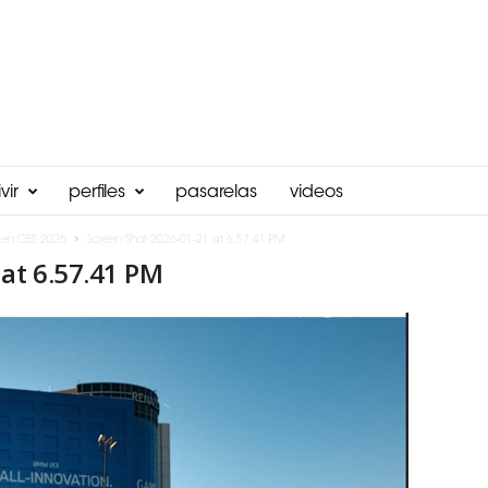
vir
perfiles
pasarelas
videos
 en CES 2026
Screen Shot 2026-01-21 at 6.57.41 PM
at 6.57.41 PM