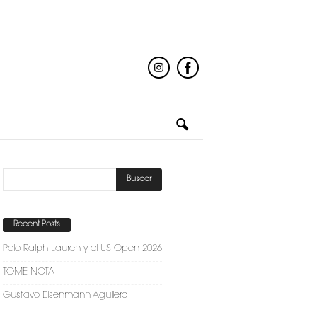
Recent Posts
Polo Ralph Lauren y el US Open 2026
TOME NOTA
Gustavo Eisenmann Aguilera