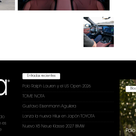
Entradas recientes
Polo Ralph Lauren y el US Open 2026
Bloc
TOME NOTA
Gustavo Eisenmann Aguilera
Lanza la nueva Hilux en Japón TOYOTA
ndo
n es
Nuevo X5 Neue Klasse 2027 BMW
e
Polo