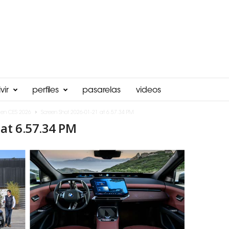
vir
perfiles
pasarelas
videos
 en CES 2026
Screen Shot 2026-01-21 at 6.57.34 PM
at 6.57.34 PM