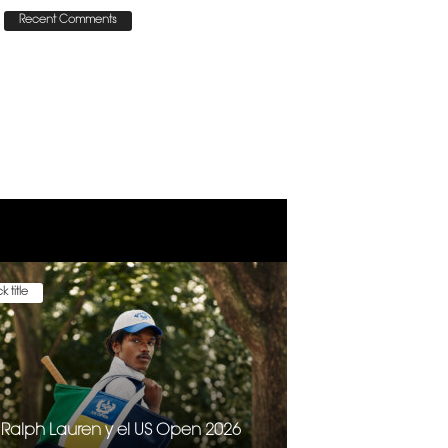
Recent Comments
k title
 Ralph Lauren y el US Open 2026