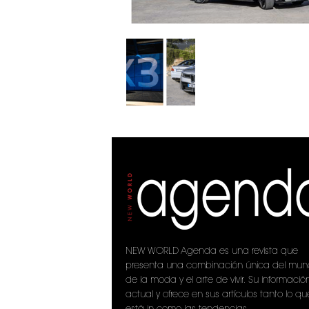
NEW WORLD Agenda es una revista que
presenta una combinación única del mu
de la moda y el arte de vivir. Su informació
actual y ofrece en sus artículos tanto lo qu