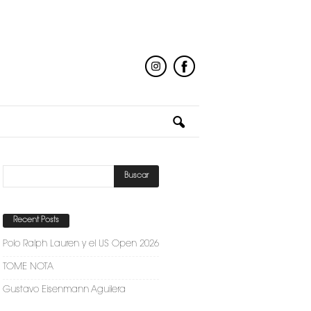
Recent Posts
Polo Ralph Lauren y el US Open 2026
TOME NOTA
Gustavo Eisenmann Aguilera