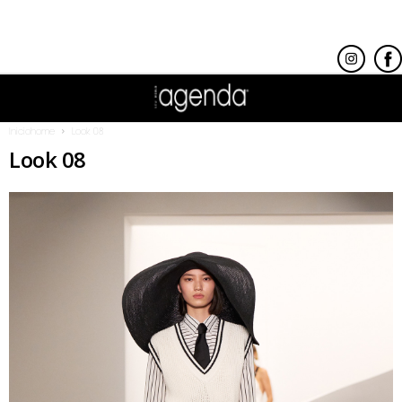
Inicio
home
Look 08
Look 08