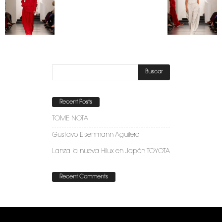
Recent Posts
TOME NOTA
Gustavo Eisenmann Aguilera
Lanza la nueva Hilux en Japón TOYOTA
Recent Comments