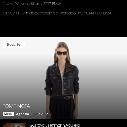
Nuevo X5 Neue Klasse 2027 BMW
La SUV PHEV más accesible del mercado BYD YUAN PRO DM-i
Block title
TOME NOTA
Moda
Agenda
-
julio 28, 2026
Gustavo Eisenmann Aguilera