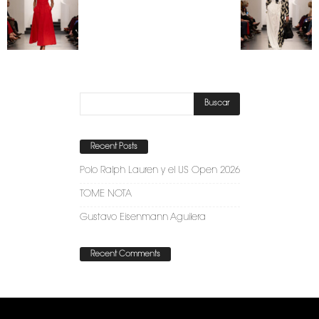
Recent Posts
Polo Ralph Lauren y el US Open 2026
TOME NOTA
Gustavo Eisenmann Aguilera
Recent Comments