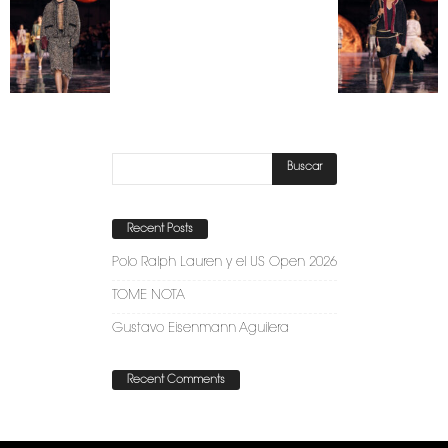
Recent Posts
Polo Ralph Lauren y el US Open 2026
TOME NOTA
Gustavo Eisenmann Aguilera
Recent Comments