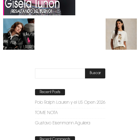
Recent Posts
Polo Ralph Lauren y el US Open 2026
TOME NOTA
Gustavo Eisenmann Aguilera
Recent Comments