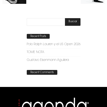
Recent Posts
Polo Ralph Lauren y el US Open 2026
TOME NOTA
Gustavo Eisenmann Aguilera
Recent Comments