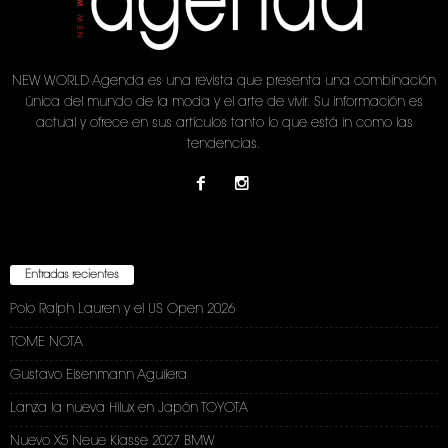
NEW WORLD Agenda es una revista que presenta una combinación
única del mundo de la moda y el arte de vivir. Su información es
actual y ofrece en sus artículos tanto lo que está in como las
tendencias.
Entradas recientes
Polo Ralph Lauren y el US Open 2026
TOME NOTA
Gustavo Eisenmann Aguilera
Lanza la nueva Hilux en Japón TOYOTA
Nuevo X5 Neue Klasse 2027 BMW