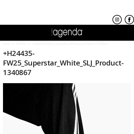
Inicio
ADIDAS
+H24435-FW25_Superstar_White_SLJ_Product-1340867
+H24435-
FW25_Superstar_White_SLJ_Product-
1340867