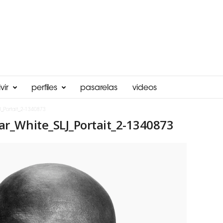
vir
perfiles
pasarelas
videos
_Portait_2-1340873
r_White_SLJ_Portait_2-1340873