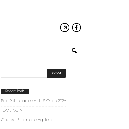
Recent Posts
Polo Ralph Lauren y el US Open 2026
TOME NOTA
Gustavo Eisenmann Aguilera