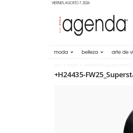
VIERNES, AGOSTO 7, 2026
Agenda
Panama
moda
belleza
arte de vi
Inicio
ADIDAS
+H24435-FW25_Superstar_White_SLJ
+H24435-FW25_Supersta