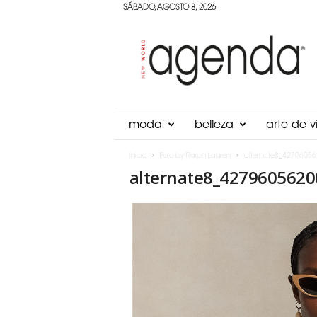
SÁBADO, AGOSTO 8, 2026
Agenda
Panama
moda
belleza
arte de vi
Inicio
Polo by Ralph Lauren
alternate8_4279605
alternate8_4279605620