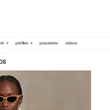
vir
perfiles
pasarelas
videos
62008
08