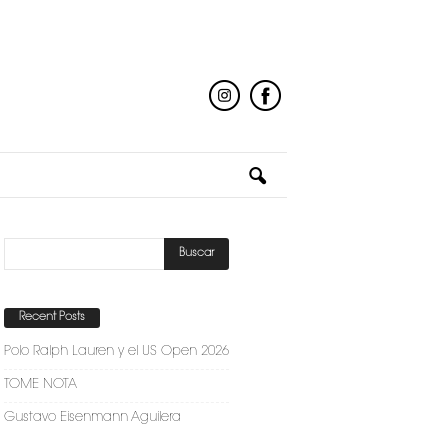
Recent Posts
Polo Ralph Lauren y el US Open 2026
TOME NOTA
Gustavo Eisenmann Aguilera