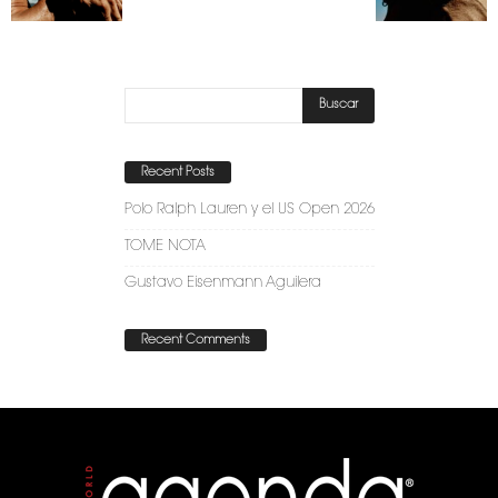
Recent Posts
Polo Ralph Lauren y el US Open 2026
TOME NOTA
Gustavo Eisenmann Aguilera
Recent Comments