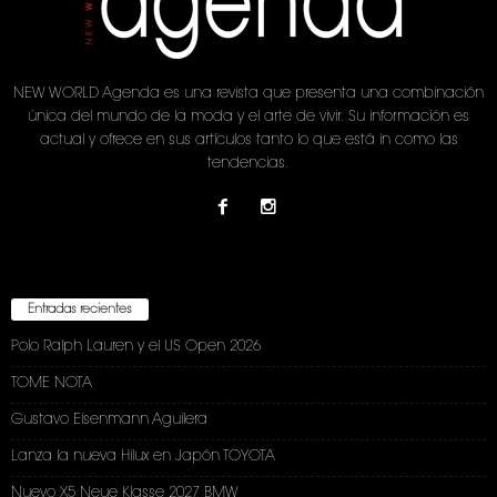
NEW WORLD Agenda es una revista que presenta una combinación
única del mundo de la moda y el arte de vivir. Su información es
actual y ofrece en sus artículos tanto lo que está in como las
tendencias.
Entradas recientes
Polo Ralph Lauren y el US Open 2026
TOME NOTA
Gustavo Eisenmann Aguilera
Lanza la nueva Hilux en Japón TOYOTA
Nuevo X5 Neue Klasse 2027 BMW