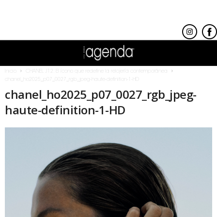
Inicio
CHANEL J12: El ícono que redefine la relojería contemporánea
chanel_ho2025_p07_0027_rgb_jpeg-haute-definition-1-HD
chanel_ho2025_p07_0027_rgb_jpeg-
haute-definition-1-HD