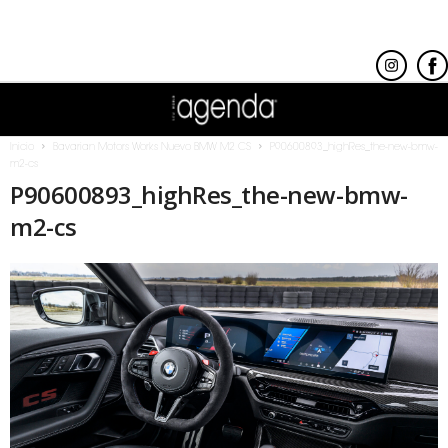
Inicio
Bavarian Motors Works Nuevo BMW M2 CS
P90600893_highRes_the-new-bmw-
m2-cs
P90600893_highRes_the-new-bmw-
m2-cs